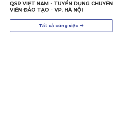
QSR VIỆT NAM - TUYỂN DỤNG CHUYÊN
VIÊN ĐÀO TẠO - VP. HÀ NỘI
g
Tất cả công việc
h
e