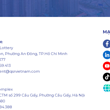
MẠ
M:
 Lottery
ôn, Phường An Đông, TP.Hồ Chí Minh
377
69.413
ment@qsrvietnam.com
omplex
CTM số 299 Cầu Giấy, Phường Cầu Giấy, Hà Nội
680
84.388