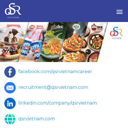
facebook.com/qsrvietnamcareer
recruitment@qsrvietnam.com
linkedin.com/company/qsrvietnam
qsrvietnam.com