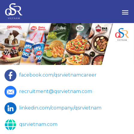
facebook.com/qsrvietnamcareer
recruitment@qsrvietnam.com
linkedin.com/company/qsrvietnam
qsrvietnam.com