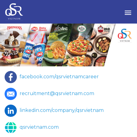
facebook.com/qsrvietnamcareer
recruitment@qsrvietnam.com
linkedin.com/company/qsrvietnam
qsrvietnam.com